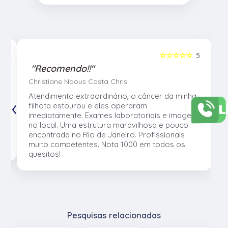
5
☆☆☆☆☆
5
"Recomendo!!"
Christiane Naous Costa Chris
u
Atendimento extraordinário, o câncer da minha
‹
›
L
e
filhota estourou e eles operaram
e
imediatamente. Exames laboratoriais e imagem
no local. Uma estrutura maravilhosa e pouco
os
encontrada no Rio de Janeiro. Profissionais
muito competentes. Nota 1000 em todos os
quesitos!
Pesquisas relacionadas