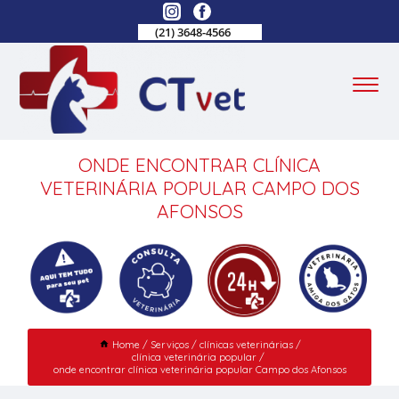
(21) 3648-4566
ONDE ENCONTRAR CLÍNICA
VETERINÁRIA POPULAR CAMPO DOS
AFONSOS
Home
Serviços
clínicas veterinárias
clínica veterinária popular
onde encontrar clínica veterinária popular Campo dos Afonsos