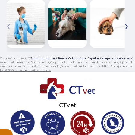
‹
›
O conteúdo do texto "
Onde Encontrar Clínica Veterinária Popular Campo dos Afonsos
"
é de direito reservado. Sua reprodução, parcial ou total, mesmo citando nossos links, é proibida
sem a autorização do autor. Crime de violação de direito autoral – artigo 184 do Código Penal –
Lei 9610/98 - Lei de direitos autorais
.
CTvet