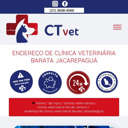
(21) 3648-4566
ENDEREÇO DE CLÍNICA VETERINÁRIA
BARATA JACAREPAGUÁ
Home
Serviços
clínicas veterinárias
clínica veterinária Rio de Janeiro
endereço de clínica veterinária barata Jacarepaguá