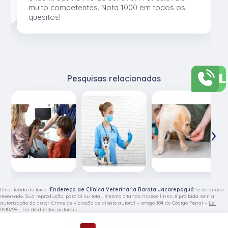
muito competentes. Nota 1000 em todos os
quesitos!
L
Pesquisas relacionadas
‹
›
O conteúdo do texto "
Endereço de Clínica Veterinária Barata Jacarepaguá
" é de direito
reservado. Sua reprodução, parcial ou total, mesmo citando nossos links, é proibida sem a
autorização do autor. Crime de violação de direito autoral – artigo 184 do Código Penal –
Lei
9610/98 - Lei de direitos autorais
.