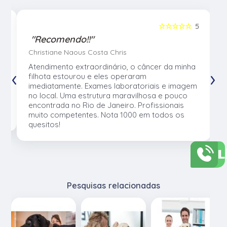
5
☆☆☆☆☆
5
"Recomendo!!"
Christiane Naous Costa Chris
u
Atendimento extraordinário, o câncer da minha
‹
›
e
filhota estourou e eles operaram
e
imediatamente. Exames laboratoriais e imagem
no local. Uma estrutura maravilhosa e pouco
os
encontrada no Rio de Janeiro. Profissionais
muito competentes. Nota 1000 em todos os
quesitos!
L
Pesquisas relacionadas