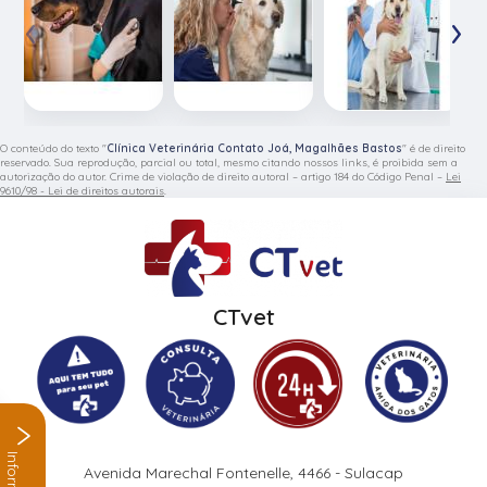
‹
›
O conteúdo do texto "
Clínica Veterinária Contato Joá, Magalhães Bastos
" é de direito
reservado. Sua reprodução, parcial ou total, mesmo citando nossos links, é proibida sem a
autorização do autor. Crime de violação de direito autoral – artigo 184 do Código Penal –
Lei
9610/98 - Lei de direitos autorais
.
CTvet
Avenida Marechal Fontenelle, 4466 - Sulacap