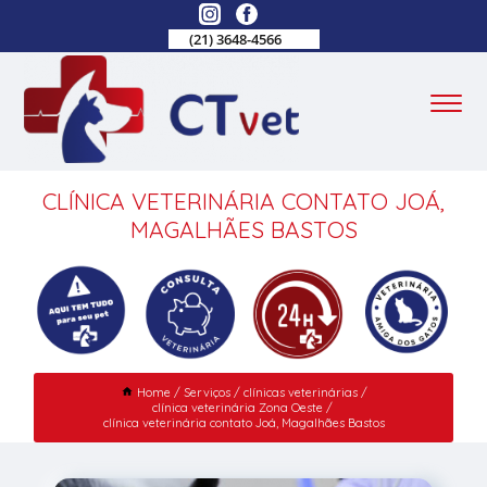
(21) 3648-4566
CLÍNICA VETERINÁRIA CONTATO JOÁ,
MAGALHÃES BASTOS
Home
Serviços
clínicas veterinárias
clínica veterinária Zona Oeste
clínica veterinária contato Joá, Magalhães Bastos