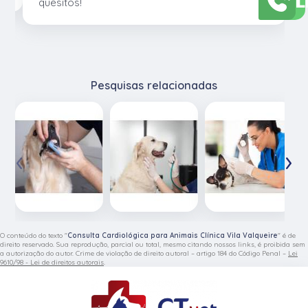
L
quesitos!
Pesquisas relacionadas
‹
›
O conteúdo do texto "
Consulta Cardiológica para Animais Clínica Vila Valqueire
" é de
direito reservado. Sua reprodução, parcial ou total, mesmo citando nossos links, é proibida sem
a autorização do autor. Crime de violação de direito autoral – artigo 184 do Código Penal –
Lei
9610/98 - Lei de direitos autorais
.