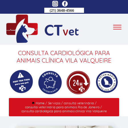
(21) 3648-4566
CONSULTA CARDIOLÓGICA PARA
ANIMAIS CLÍNICA VILA VALQUEIRE
Home
Serviços
consulta veterinária
consulta veterinária para animais Rio de Janeiro
consulta cardiológica para animais clínica Vila Valqueire