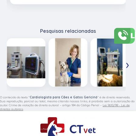
Pesquisas relacionadas
L
‹
›
O conteúdo do texto "
Cardiologista para Cães e Gatos Gericinó
" é de direito reservado.
Sua reprodução, parcial ou total, mesmo citando nossos links, é proibida sem a autorização do
autor. Crime de violação de direito autoral – artigo 184 do Código Penal –
Lei 9610/98 - Lei de
direitos autorais
.