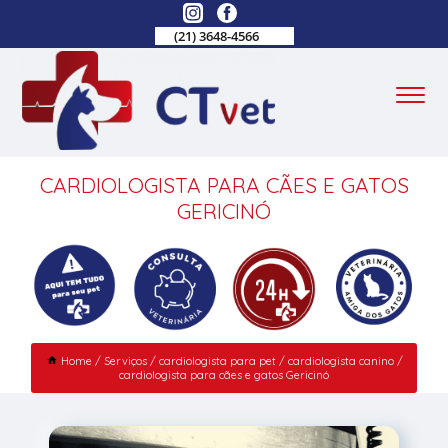
(21) 3648-4566
CARDIOLOGISTA PARA CÃES E GATOS
GERICINÓ
Home
Serviços
cardiologista para pet
cardiologista canino
cardiologista para cães e gatos Gericinó