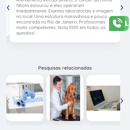
‹
›
e
filhota estourou e eles operaram
e
imediatamente. Exames laboratoriais e imagem
no local. Uma estrutura maravilhosa e pouco
L
os
encontrada no Rio de Janeiro. Profissionais
muito competentes. Nota 1000 em todos os
quesitos!
Pesquisas relacionadas
‹
›