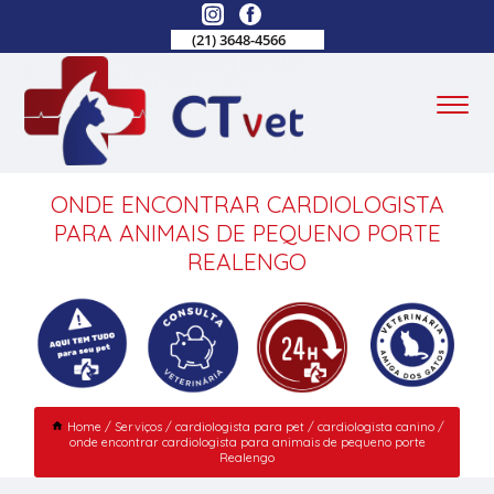
(21) 3648-4566
ONDE ENCONTRAR CARDIOLOGISTA
PARA ANIMAIS DE PEQUENO PORTE
REALENGO
Home
Serviços
cardiologista para pet
cardiologista canino
onde encontrar cardiologista para animais de pequeno porte
Realengo