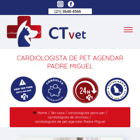
(21) 3648-4566
CARDIOLOGISTA DE PET AGENDAR
PADRE MIGUEL
Home
Serviços
cardiologista para pet
cardiologista de animais
cardiologista de pet agendar Padre Miguel