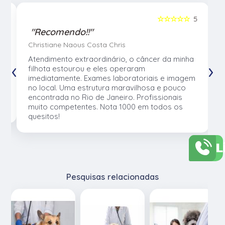
5
☆☆☆☆☆
5
"Recomendo!!"
Christiane Naous Costa Chris
u
Atendimento extraordinário, o câncer da minha
‹
›
e
filhota estourou e eles operaram
e
imediatamente. Exames laboratoriais e imagem
no local. Uma estrutura maravilhosa e pouco
os
encontrada no Rio de Janeiro. Profissionais
muito competentes. Nota 1000 em todos os
quesitos!
L
Pesquisas relacionadas