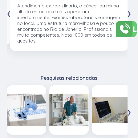
u
Atendimento extraordinário, o câncer da minha
‹
›
e
filhota estourou e eles operaram
e
imediatamente. Exames laboratoriais e imagem
no local. Uma estrutura maravilhosa e pouco
L
os
encontrada no Rio de Janeiro. Profissionais
muito competentes. Nota 1000 em todos os
quesitos!
Pesquisas relacionadas
‹
›