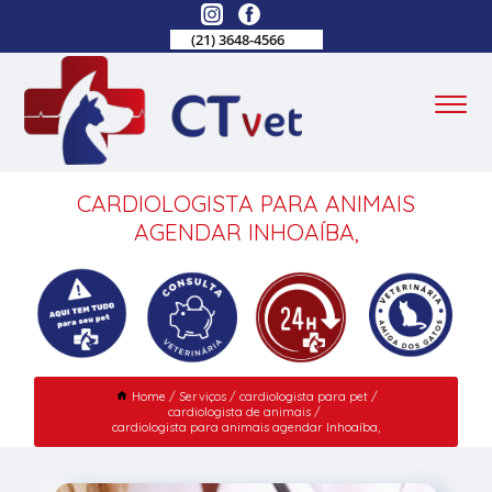
(21) 3648-4566
CARDIOLOGISTA PARA ANIMAIS
AGENDAR INHOAÍBA,
Home
Serviços
cardiologista para pet
cardiologista de animais
cardiologista para animais agendar Inhoaíba,