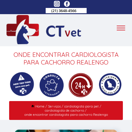
(21) 3648-4566
ONDE ENCONTRAR CARDIOLOGISTA
PARA CACHORRO REALENGO
Home
Serviços
cardiologista para pet
cardiologista de cachorro
onde encontrar cardiologista para cachorro Realengo