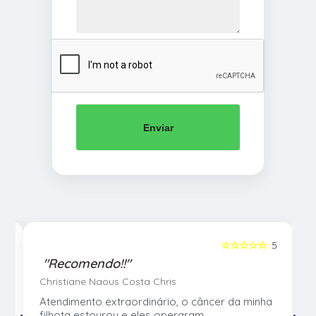
Enviar
5
☆☆☆☆☆
5
"Recomendo!!"
Christiane Naous Costa Chris
u
Atendimento extraordinário, o câncer da minha
e
filhota estourou e eles operaram