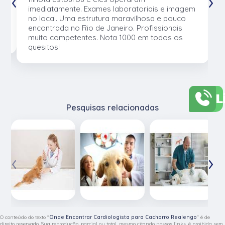
‹
›
e
imediatamente. Exames laboratoriais e imagem
no local. Uma estrutura maravilhosa e pouco
os
encontrada no Rio de Janeiro. Profissionais
muito competentes. Nota 1000 em todos os
quesitos!
L
Pesquisas relacionadas
‹
›
O conteúdo do texto "
Onde Encontrar Cardiologista para Cachorro Realengo
" é de
direito reservado. Sua reprodução, parcial ou total, mesmo citando nossos links, é proibida sem