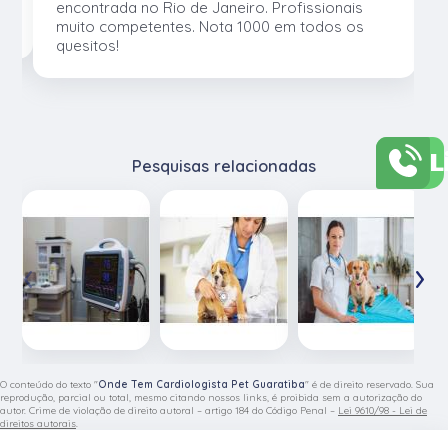
os
encontrada no Rio de Janeiro. Profissionais
muito competentes. Nota 1000 em todos os
quesitos!
L
Pesquisas relacionadas
‹
›
O conteúdo do texto "
Onde Tem Cardiologista Pet Guaratiba
" é de direito reservado. Sua
reprodução, parcial ou total, mesmo citando nossos links, é proibida sem a autorização do
autor. Crime de violação de direito autoral – artigo 184 do Código Penal –
Lei 9610/98 - Lei de
direitos autorais
.