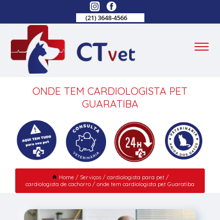
(21) 3648-4566
ONDE TEM CARDIOLOGISTA PET
GUARATIBA
Home
Serviços
cardiologista para pet
cardiologista de cachorro
onde tem cardiologista pet Guaratiba