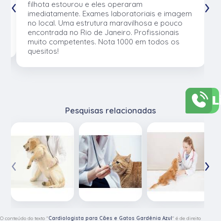
‹
›
e
filhota estourou e eles operaram
e
imediatamente. Exames laboratoriais e imagem
no local. Uma estrutura maravilhosa e pouco
os
encontrada no Rio de Janeiro. Profissionais
muito competentes. Nota 1000 em todos os
quesitos!
L
Pesquisas relacionadas
‹
›
O conteúdo do texto "
Cardiologista para Cães e Gatos Gardênia Azul
" é de direito