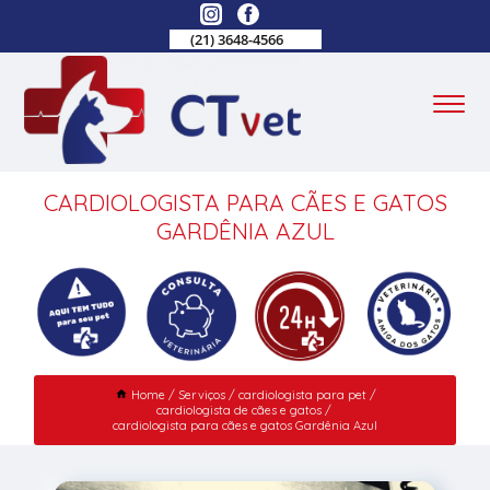
(21) 3648-4566
CARDIOLOGISTA PARA CÃES E GATOS
GARDÊNIA AZUL
Home
Serviços
cardiologista para pet
cardiologista de cães e gatos
cardiologista para cães e gatos Gardênia Azul