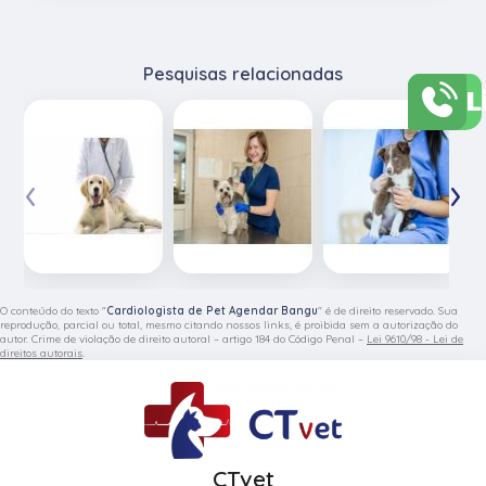
Pesquisas relacionadas
L
‹
›
O conteúdo do texto "
Cardiologista de Pet Agendar Bangu
" é de direito reservado. Sua
reprodução, parcial ou total, mesmo citando nossos links, é proibida sem a autorização do
autor. Crime de violação de direito autoral – artigo 184 do Código Penal –
Lei 9610/98 - Lei de
direitos autorais
.
CTvet