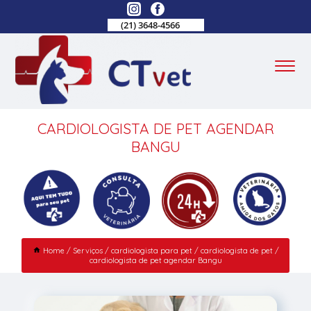
(21) 3648-4566
CARDIOLOGISTA DE PET AGENDAR
BANGU
Home
Serviços
cardiologista para pet
cardiologista de pet
cardiologista de pet agendar Bangu