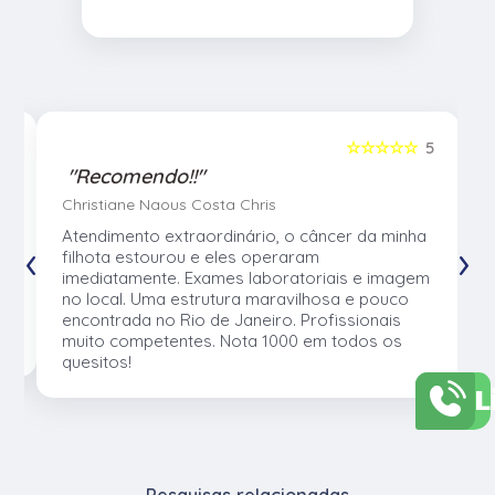
5
☆☆☆☆☆
5
"Recomendo!!"
Christiane Naous Costa Chris
u
Atendimento extraordinário, o câncer da minha
‹
›
e
filhota estourou e eles operaram
e
imediatamente. Exames laboratoriais e imagem
no local. Uma estrutura maravilhosa e pouco
os
encontrada no Rio de Janeiro. Profissionais
muito competentes. Nota 1000 em todos os
quesitos!
L
Pesquisas relacionadas