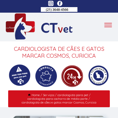
(21) 3648-4566
CARDIOLOGISTA DE CÃES E GATOS
MARCAR COSMOS, CURICICA
Home
Serviços
cardiologista para pet
cardiologista para cachorro de médio porte
cardiologista de cães e gatos marcar Cosmos, Curicica