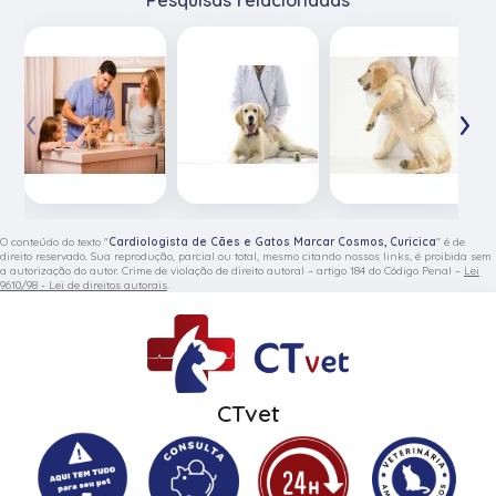
‹
›
O conteúdo do texto "
Cardiologista de Cães e Gatos Marcar Cosmos, Curicica
" é de
direito reservado. Sua reprodução, parcial ou total, mesmo citando nossos links, é proibida sem
a autorização do autor. Crime de violação de direito autoral – artigo 184 do Código Penal –
Lei
9610/98 - Lei de direitos autorais
.
CTvet