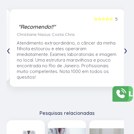
5
☆☆☆☆☆
5
"Recomendo!!"
Christiane Naous Costa Chris
u
Atendimento extraordinário, o câncer da minha
‹
›
e
filhota estourou e eles operaram
e
imediatamente. Exames laboratoriais e imagem
no local. Uma estrutura maravilhosa e pouco
os
encontrada no Rio de Janeiro. Profissionais
muito competentes. Nota 1000 em todos os
quesitos!
L
Pesquisas relacionadas