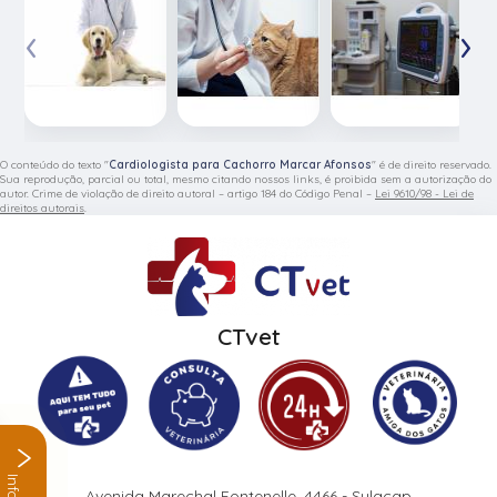
‹
›
O conteúdo do texto "
Cardiologista para Cachorro Marcar Afonsos
" é de direito reservado.
Sua reprodução, parcial ou total, mesmo citando nossos links, é proibida sem a autorização do
autor. Crime de violação de direito autoral – artigo 184 do Código Penal –
Lei 9610/98 - Lei de
direitos autorais
.
CTvet
Avenida Marechal Fontenelle, 4466 - Sulacap