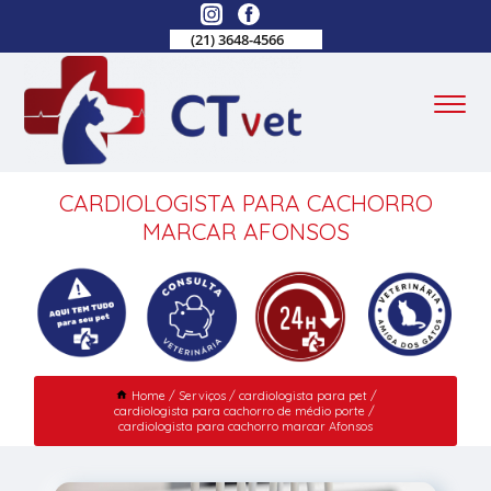
(21) 3648-4566
CARDIOLOGISTA PARA CACHORRO
MARCAR AFONSOS
Home
Serviços
cardiologista para pet
cardiologista para cachorro de médio porte
cardiologista para cachorro marcar Afonsos