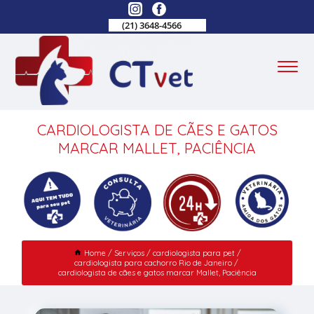
(21) 3648-4566
CARDIOLOGISTA DE CÃES E GATOS
MARCAR MALLET, PACIÊNCIA
Home
Serviços
cardiologista para pet
cardiologista para cachorro Rio de Janeiro
cardiologista de cães e gatos marcar Mallet, Paciência