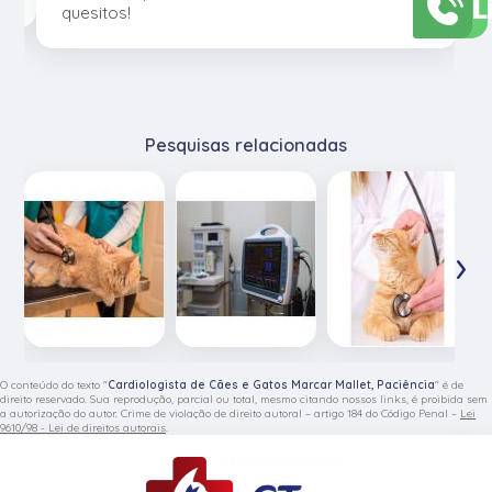
L
quesitos!
Pesquisas relacionadas
‹
›
O conteúdo do texto "
Cardiologista de Cães e Gatos Marcar Mallet, Paciência
" é de
direito reservado. Sua reprodução, parcial ou total, mesmo citando nossos links, é proibida sem
a autorização do autor. Crime de violação de direito autoral – artigo 184 do Código Penal –
Lei
9610/98 - Lei de direitos autorais
.