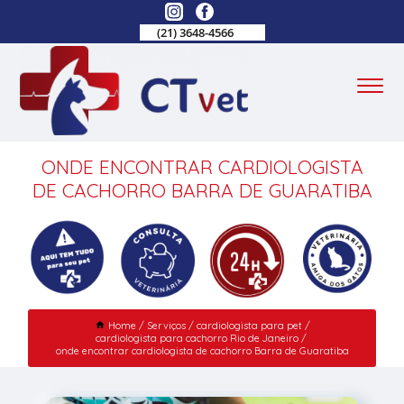
(21) 3648-4566
ONDE ENCONTRAR CARDIOLOGISTA
DE CACHORRO BARRA DE GUARATIBA
Home
Serviços
cardiologista para pet
cardiologista para cachorro Rio de Janeiro
onde encontrar cardiologista de cachorro Barra de Guaratiba