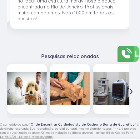
no local. Uma estrutura maravilhosa e pouco
os
encontrada no Rio de Janeiro. Profissionais
muito competentes. Nota 1000 em todos os
quesitos!
L
Pesquisas relacionadas
‹
›
O conteúdo do texto "
Onde Encontrar Cardiologista de Cachorro Barra de Guaratiba
" é
de direito reservado. Sua reprodução, parcial ou total, mesmo citando nossos links, é proibida
sem a autorização do autor. Crime de violação de direito autoral – artigo 184 do Código Penal –
Lei 9610/98 - Lei de direitos autorais
.