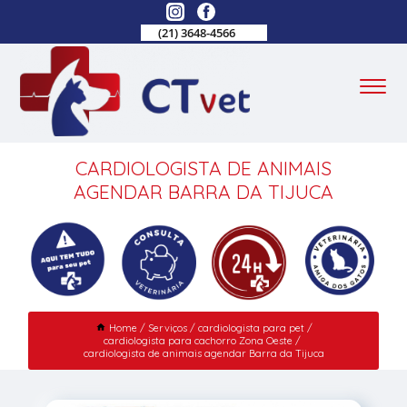
(21) 3648-4566
CARDIOLOGISTA DE ANIMAIS
AGENDAR BARRA DA TIJUCA
Home
Serviços
cardiologista para pet
cardiologista para cachorro Zona Oeste
cardiologista de animais agendar Barra da Tijuca