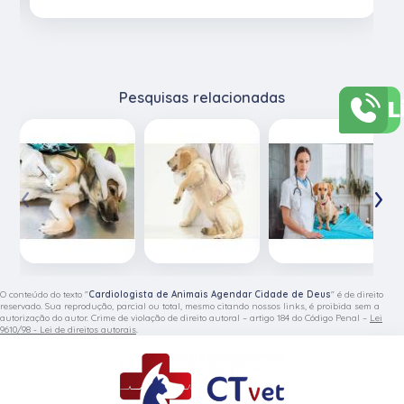
Pesquisas relacionadas
L
‹
›
O conteúdo do texto "
Cardiologista de Animais Agendar Cidade de Deus
" é de direito
reservado. Sua reprodução, parcial ou total, mesmo citando nossos links, é proibida sem a
autorização do autor. Crime de violação de direito autoral – artigo 184 do Código Penal –
Lei
9610/98 - Lei de direitos autorais
.