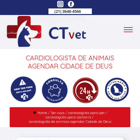
(21) 3648-4566
CARDIOLOGISTA DE ANIMAIS
AGENDAR CIDADE DE DEUS
Home
Serviços
cardiologista para pet
cardiologista para cachorro
cardiologista de animais agendar Cidade de Deus