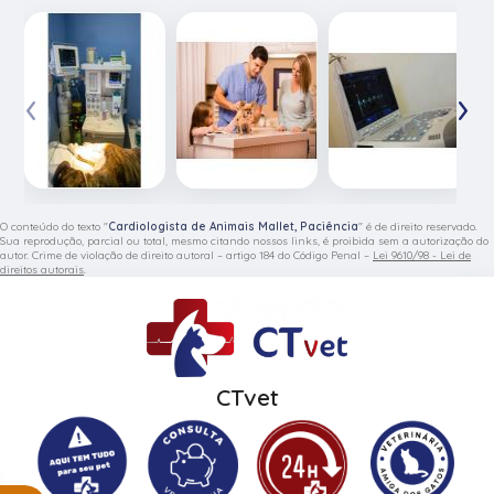
‹
›
O conteúdo do texto "
Cardiologista de Animais Mallet, Paciência
" é de direito reservado.
Sua reprodução, parcial ou total, mesmo citando nossos links, é proibida sem a autorização do
autor. Crime de violação de direito autoral – artigo 184 do Código Penal –
Lei 9610/98 - Lei de
direitos autorais
.
CTvet