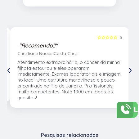
5
☆☆☆☆☆
5
"Recomendo!!"
Christiane Naous Costa Chris
u
Atendimento extraordinário, o câncer da minha
‹
›
e
filhota estourou e eles operaram
e
imediatamente. Exames laboratoriais e imagem
no local. Uma estrutura maravilhosa e pouco
os
encontrada no Rio de Janeiro. Profissionais
muito competentes. Nota 1000 em todos os
quesitos!
L
Pesquisas relacionadas