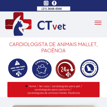
(21) 3648-4566
CARDIOLOGISTA DE ANIMAIS MALLET,
PACIÊNCIA
Home
Serviços
cardiologista para pet
cardiologista para cachorro
cardiologista de animais Mallet, Paciência