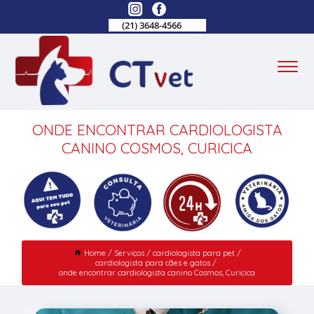
(21) 3648-4566
ONDE ENCONTRAR CARDIOLOGISTA
CANINO COSMOS, CURICICA
Home
Serviços
cardiologista para pet
cardiologista para cães e gatos
onde encontrar cardiologista canino Cosmos, Curicica