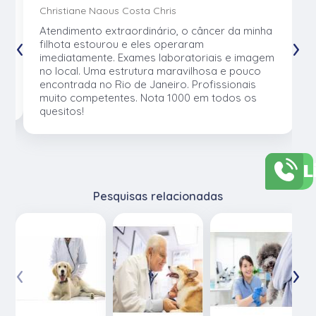
Christiane Naous Costa Chris
u
Atendimento extraordinário, o câncer da minha
‹
›
e
filhota estourou e eles operaram
e
imediatamente. Exames laboratoriais e imagem
no local. Uma estrutura maravilhosa e pouco
os
encontrada no Rio de Janeiro. Profissionais
muito competentes. Nota 1000 em todos os
quesitos!
L
Pesquisas relacionadas
‹
›