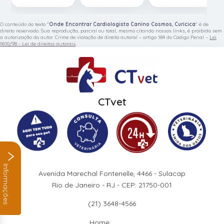
O conteúdo do texto "
Onde Encontrar Cardiologista Canino Cosmos, Curicica
" é de
direito reservado. Sua reprodução, parcial ou total, mesmo citando nossos links, é proibida sem
a autorização do autor. Crime de violação de direito autoral – artigo 184 do Código Penal –
Lei
9610/98 - Lei de direitos autorais
.
CTvet
Informações
Avenida Marechal Fontenelle, 4466 - Sulacap
Rio de Janeiro - RJ - CEP: 21750-001
(21) 3648-4566
Home