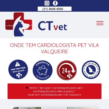
(21) 3648-4566
ONDE TEM CARDIOLOGISTA PET VILA
VALQUEIRE
Home
Serviços
cardiologista para pet
cardiologista para cães e gatos
onde tem cardiologista pet Vila Valqueire