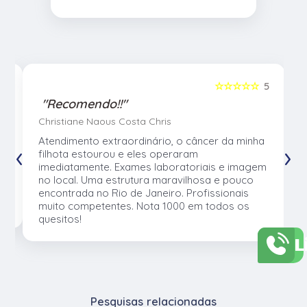
5
☆☆☆☆☆
5
"Recomendo!!"
Christiane Naous Costa Chris
u
Atendimento extraordinário, o câncer da minha
‹
›
e
filhota estourou e eles operaram
e
imediatamente. Exames laboratoriais e imagem
no local. Uma estrutura maravilhosa e pouco
os
encontrada no Rio de Janeiro. Profissionais
muito competentes. Nota 1000 em todos os
quesitos!
L
Pesquisas relacionadas