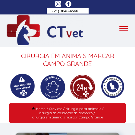
(21) 3648-4566
CIRURGIA EM ANIMAIS MARCAR
CAMPO GRANDE
Home
Serviços
cirurgia para animais
cirurgia de castração de cachorro
cirurgia em animais marcar Campo Grande