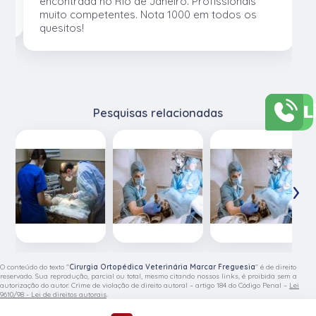
os
encontrada no Rio de Janeiro. Profissionais
muito competentes. Nota 1000 em todos os
quesitos!
L
Pesquisas relacionadas
‹
›
O conteúdo do texto "
Cirurgia Ortopédica Veterinária Marcar Freguesia
" é de direito
reservado. Sua reprodução, parcial ou total, mesmo citando nossos links, é proibida sem a
autorização do autor. Crime de violação de direito autoral – artigo 184 do Código Penal –
Lei
9610/98 - Lei de direitos autorais
.