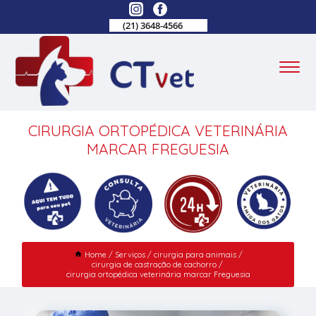
(21) 3648-4566
CIRURGIA ORTOPÉDICA VETERINÁRIA
MARCAR FREGUESIA
Home
Serviços
cirurgia para animais
cirurgia de castração de cachorro
cirurgia ortopédica veterinária marcar Freguesia