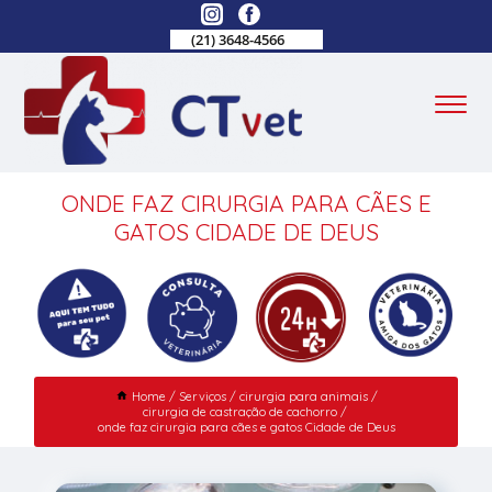
(21) 3648-4566
ONDE FAZ CIRURGIA PARA CÃES E
GATOS CIDADE DE DEUS
Home
Serviços
cirurgia para animais
cirurgia de castração de cachorro
onde faz cirurgia para cães e gatos Cidade de Deus