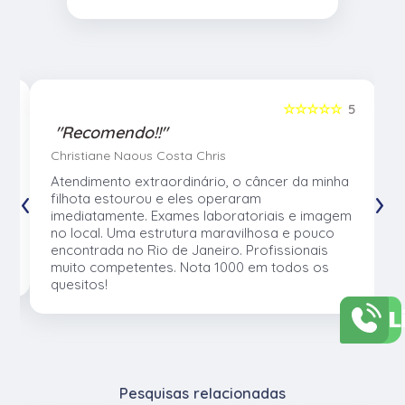
5
☆☆☆☆☆
5
"Recomendo!!"
Christiane Naous Costa Chris
u
Atendimento extraordinário, o câncer da minha
‹
›
e
filhota estourou e eles operaram
e
imediatamente. Exames laboratoriais e imagem
no local. Uma estrutura maravilhosa e pouco
os
encontrada no Rio de Janeiro. Profissionais
muito competentes. Nota 1000 em todos os
quesitos!
L
Pesquisas relacionadas