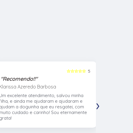
☆☆☆☆☆
5
"Recomendo!!"
"Recome
Klarissa Azeredo Barbosa
Gabriel Al
Um excelente atendimento, salvou minha
Meu cachor
›
filha, e ainda me ajudaram e ajudaram e
nasceu eu l
ajudam a doguinha que eu resgatei, com
veterinári
muito cuidado e carinho! Sou eternamente
muito no t
grata!
CTVet. O l
pacientes,
profissiona