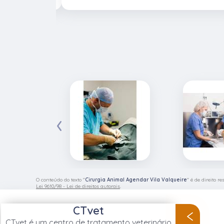
‹
O conteúdo do texto "
Cirurgia Animal Agendar Vila Valqueire
" é de direito r
Lei 9610/98 - Lei de direitos autorais
.
CTvet
CTvet é um centro de tratamento veterinário