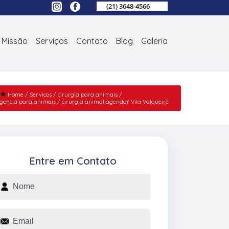
(21) 3648-4566
Missão
Serviços
Contato
Blog
Galeria
Home
Serviços
cirurgia para animais
rgência para animais
cirurgia animal agendar Vila Valqueire
Entre em Contato