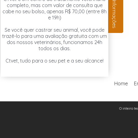
Informações
completo, mas com valor de consulta que
cabe no seu bolso, apenas R$ 70,00 (entre 8h
e 19h)
Se você quer castrar seu animal, você pode
trazê-lo para uma avaliação gratuita com um
dos nossos veterinários, funcionamos 24h
todos os dias.
Ctvet, tudo para o seu pet e a seu alcance!
Home
E
O inteiro te