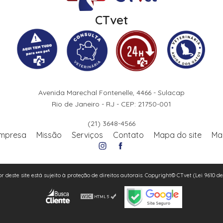
CTvet
Avenida Marechal Fontenelle, 4466 - Sulacap
Rio de Janeiro - RJ - CEP: 21750-001
(21) 3648-4566
mpresa
Missão
Serviços
Contato
Mapa do site
Ma
or deste site está sujeito à proteção de direitos autorais. Copyright© CTvet (Lei 9610 d