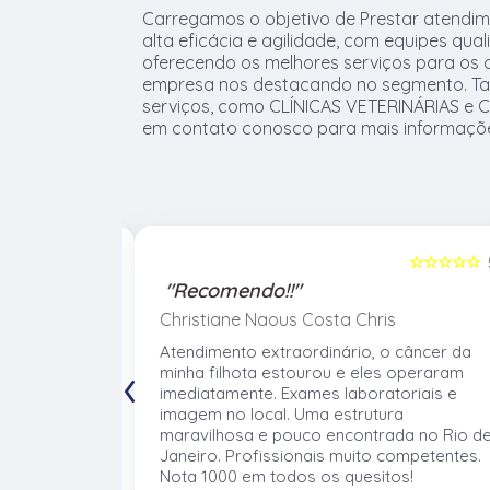
Carregamos o objetivo de Prestar atendim
alta eficácia e agilidade, com equipes qual
oferecendo os melhores serviços para os a
empresa nos destacando no segmento. T
serviços, como CLÍNICAS VETERINÁRIAS e 
em contato conosco para mais informaçõ
☆☆☆☆☆
5
☆☆☆☆☆
"Recomendo!!"
Christiane Naous Costa Chris
de que ele
Atendimento extraordinário, o câncer da
‹
. Um
minha filhota estourou e eles operaram
umano. Confio
imediatamente. Exames laboratoriais e
volve no
imagem no local. Uma estrutura
 atender os
maravilhosa e pouco encontrada no Rio d
mentos e
Janeiro. Profissionais muito competentes.
Nota 1000 em todos os quesitos!