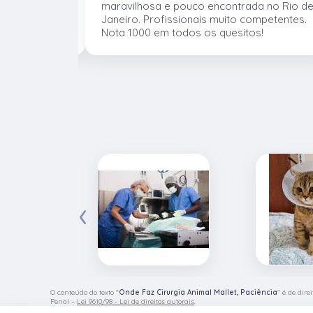
 atender os
maravilhosa e pouco encontrada no Rio d
mentos e
Janeiro. Profissionais muito competentes.
Nota 1000 em todos os quesitos!
‹
O conteúdo do texto "
Onde Faz Cirurgia Animal Mallet, Paciência
" é de dire
Penal –
Lei 9610/98 - Lei de direitos autorais
.