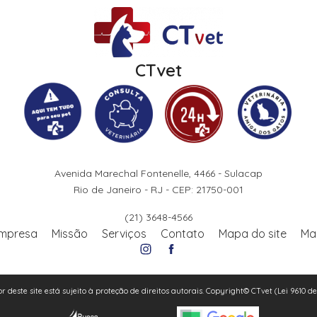
CTvet
Avenida Marechal Fontenelle, 4466 - Sulacap
Rio de Janeiro - RJ - CEP: 21750-001
(21) 3648-4566
mpresa
Missão
Serviços
Contato
Mapa do site
Ma
or deste site está sujeito à proteção de direitos autorais. Copyright© CTvet (Lei 9610 d