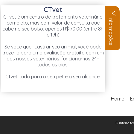
CTvet
CTvet é um centro de tratamento veterinário
Informações
completo, mas com valor de consulta que
cabe no seu bolso, apenas R$ 70,00 (entre 8h
e 19h)
Se você quer castrar seu animal, você pode
trazê-lo para uma avaliação gratuita com um
dos nossos veterinários, funcionamos 24h
todos os dias.
Ctvet, tudo para o seu pet e a seu alcance!
Home
E
O inteiro te