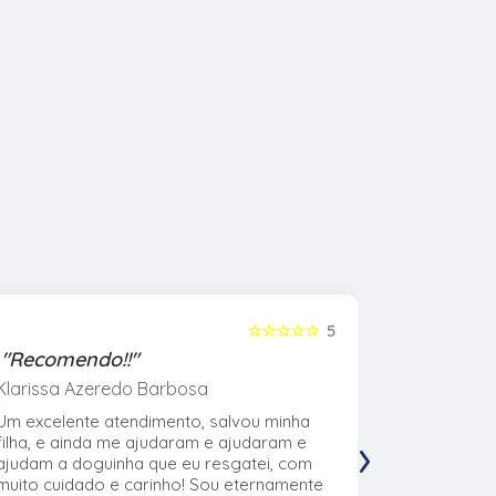
☆☆☆☆☆
5
"Recomendo!!"
"Recome
Klarissa Azeredo Barbosa
Gabriel Al
Um excelente atendimento, salvou minha
Meu cachor
›
filha, e ainda me ajudaram e ajudaram e
nasceu eu l
ajudam a doguinha que eu resgatei, com
veterinári
muito cuidado e carinho! Sou eternamente
muito no t