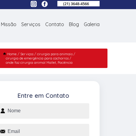
(21) 3648-4566
Missão
Serviços
Contato
Blog
Galeria
Home
Serviços
cirurgia para animais
cirurgia de emergência para cachorros
onde faz cirurgia animal Mallet, Paciência
Entre em Contato