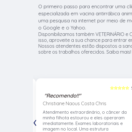
O primeiro passo para encontrar uma clín
especializada em vacina antirrábica anim
uma pesquisa na internet por meio de 
o Google e o Yahoo.
Disponibilizamos também VETERINÁRIO e C
isso, aproveite a sua chance para entrar 
Nossos atendentes estão dispostos a sana
sobre os trabalhos oferecidos. Saiba mais!
☆☆☆☆☆
5
☆☆☆☆☆
"Recomendo!!"
Christiane Naous Costa Chris
de que ele
Atendimento extraordinário, o câncer da
‹
. Um
minha filhota estourou e eles operaram
umano. Confio
imediatamente. Exames laboratoriais e
volve no
imagem no local. Uma estrutura