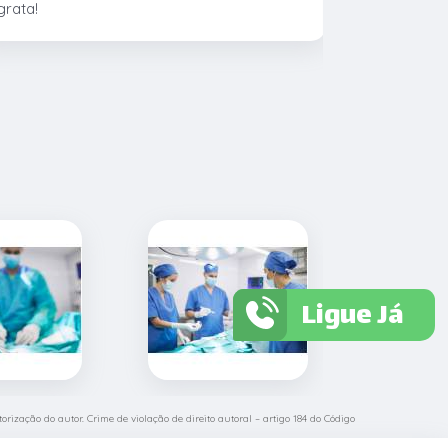
grata!
CTVet. O l
pacientes,
profissiona
›
Ligue Já
orização do autor. Crime de violação de direito autoral – artigo 184 do Código