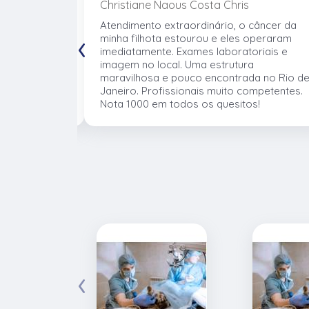
Christiane Naous Costa Chris
de que ele
Atendimento extraordinário, o câncer da
‹
. Um
minha filhota estourou e eles operaram
umano. Confio
imediatamente. Exames laboratoriais e
volve no
imagem no local. Uma estrutura
 atender os
maravilhosa e pouco encontrada no Rio d
mentos e
Janeiro. Profissionais muito competentes.
Nota 1000 em todos os quesitos!
‹