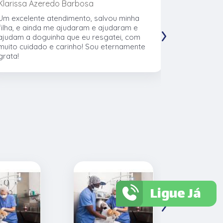
Klarissa Azeredo Barbosa
Gabriel Al
Um excelente atendimento, salvou minha
Meu cachor
›
filha, e ainda me ajudaram e ajudaram e
nasceu eu l
ajudam a doguinha que eu resgatei, com
veterinári
muito cuidado e carinho! Sou eternamente
muito no t
grata!
CTVet. O l
pacientes,
profissiona
Ligue Já
›