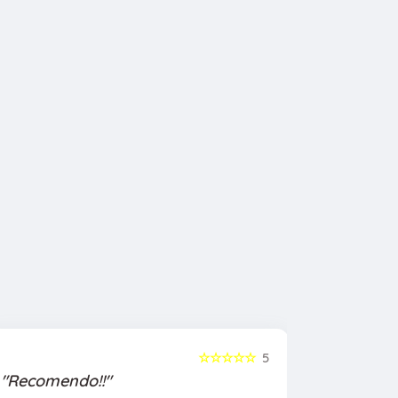
☆☆☆☆☆
5
"Recomendo!!"
"Recome