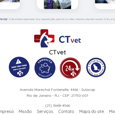
ulacap
" é de direito reservado. Sua reprodução, parcial ou total, mesmo citando nossos links, é p
CTvet
Avenida Marechal Fontenelle, 4466 - Sulacap
Rio de Janeiro - RJ - CEP: 21750-001
(21) 3648-4566
mpresa
Missão
Serviços
Contato
Mapa do site
Ma