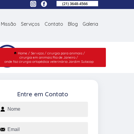
(21) 3648-4566
Missão
Serviços
Contato
Blog
Galeria
Home
Serviços
cirurgia para animais
cirurgia em animais Rio de Janeiro
onde faz cirurgia ortopédica veterinária Jardim Sulacap
Entre em Contato