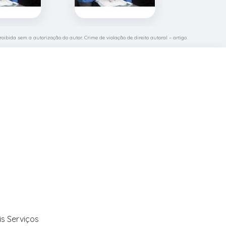
roibida sem a autorização do autor. Crime de violação de direito autoral – artigo
is Serviços