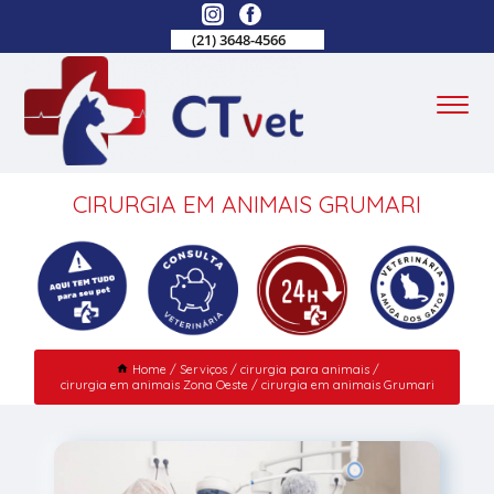
(21) 3648-4566
CIRURGIA EM ANIMAIS GRUMARI
Home
Serviços
cirurgia para animais
cirurgia em animais Zona Oeste
cirurgia em animais Grumari