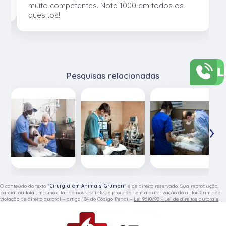
muito competentes. Nota 1000 em todos os
quesitos!
L
Pesquisas relacionadas
‹
›
O conteúdo do texto "
Cirurgia em Animais Grumari
" é de direito reservado. Sua reprodução,
parcial ou total, mesmo citando nossos links, é proibida sem a autorização do autor. Crime de
violação de direito autoral – artigo 184 do Código Penal –
Lei 9610/98 - Lei de direitos autorais
.