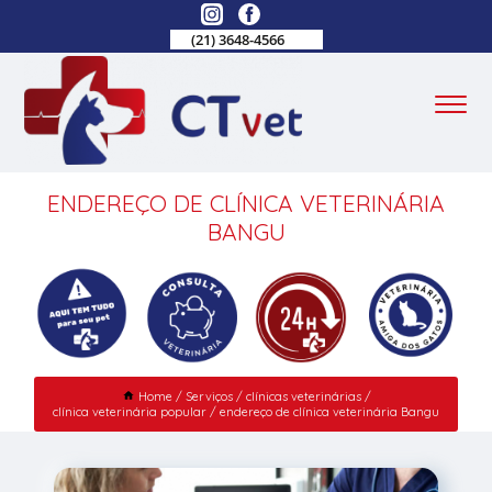
(21) 3648-4566
ENDEREÇO DE CLÍNICA VETERINÁRIA
BANGU
Home
Serviços
clínicas veterinárias
clínica veterinária popular
endereço de clínica veterinária Bangu