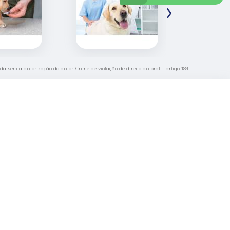
›
ida sem a autorização do autor. Crime de violação de direito autoral – artigo 184