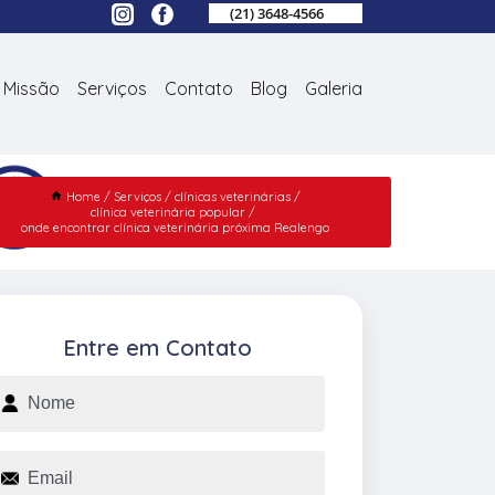
(21) 3648-4566
Missão
Serviços
Contato
Blog
Galeria
Home
Serviços
clínicas veterinárias
clínica veterinária popular
onde encontrar clínica veterinária próxima Realengo
Entre em Contato