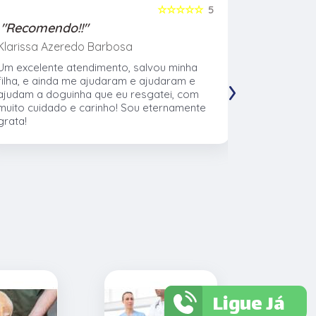
☆☆☆☆☆
5
"Recomendo!!"
"Recome
Klarissa Azeredo Barbosa
Gabriel Al
Um excelente atendimento, salvou minha
Meu cachor
›
filha, e ainda me ajudaram e ajudaram e
nasceu eu l
ajudam a doguinha que eu resgatei, com
veterinári
muito cuidado e carinho! Sou eternamente
muito no t
grata!
CTVet. O l
pacientes,
profissiona
Ligue Já