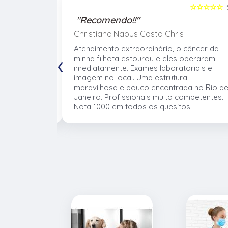
☆☆☆☆☆
5
☆☆☆☆☆
"Recomendo!!"
Christiane Naous Costa Chris
de que ele
Atendimento extraordinário, o câncer da
‹
. Um
minha filhota estourou e eles operaram
umano. Confio
imediatamente. Exames laboratoriais e
volve no
imagem no local. Uma estrutura
 atender os
maravilhosa e pouco encontrada no Rio d
mentos e
Janeiro. Profissionais muito competentes.
Nota 1000 em todos os quesitos!