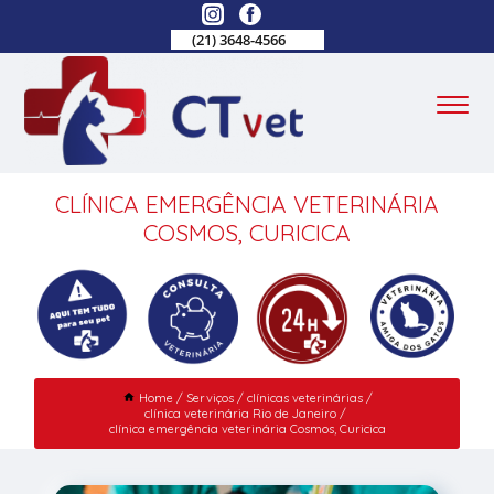
(21) 3648-4566
CLÍNICA EMERGÊNCIA VETERINÁRIA
COSMOS, CURICICA
Home
Serviços
clínicas veterinárias
clínica veterinária Rio de Janeiro
clínica emergência veterinária Cosmos, Curicica