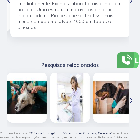
e
imediatamente. Exames laboratoriais e imagem
no local. Uma estrutura maravilhosa e pouco
os
encontrada no Rio de Janeiro. Profissionais
muito competentes. Nota 1000 em todos os
quesitos!
L
Pesquisas relacionadas
‹
›
O conteúdo do texto "
Clínica Emergência Veterinária Cosmos, Curicica
" é de direito
reservado. Sua reprodução, parcial ou total, mesmo citando nossos links, é proibida sem a