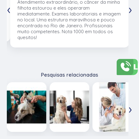
u
Atendimento extraordinário, o câncer da minha
‹
›
e
filhota estourou e eles operaram
e
imediatamente. Exames laboratoriais e imagem
no local. Uma estrutura maravilhosa e pouco
os
encontrada no Rio de Janeiro. Profissionais
muito competentes. Nota 1000 em todos os
quesitos!
L
Pesquisas relacionadas
‹
›