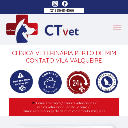
(21) 3648-4566
CLÍNICA VETERINÁRIA PERTO DE MIM
CONTATO VILA VALQUEIRE
Home
Serviços
clínicas veterinárias
clínica veterinária Rio de Janeiro
clínica veterinária perto de mim contato Vila Valqueire