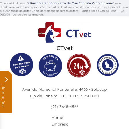
O conteúdo do texto "
Clínica Veterinária Perto de Mim Contato Vila Valqueire
" é de
direito reservado. Sua reprodução, parcial ou total, mesmo citando nossos links, é proibida sem
a autorização do autor. Crime de violação de direito autoral – artigo 184 do Código Penal –
Lei
9610/98 - Lei de direitos autorais
.
CTvet
Informações
Avenida Marechal Fontenelle, 4466 - Sulacap
Rio de Janeiro - RJ - CEP: 21750-001
(21) 3648-4566
Home
Empresa