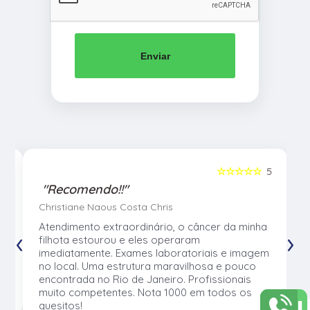
Enviar
5
☆☆☆☆☆
5
"Recomendo!!"
Christiane Naous Costa Chris
u
Atendimento extraordinário, o câncer da minha
‹
›
e
filhota estourou e eles operaram
e
imediatamente. Exames laboratoriais e imagem
no local. Uma estrutura maravilhosa e pouco
os
encontrada no Rio de Janeiro. Profissionais
muito competentes. Nota 1000 em todos os
L
quesitos!