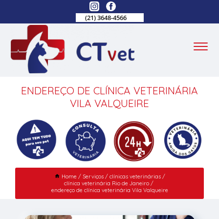
(21) 3648-4566
ENDEREÇO DE CLÍNICA VETERINÁRIA
VILA VALQUEIRE
Home
Serviços
clínicas veterinárias
clínica veterinária Rio de Janeiro
endereço de clínica veterinária Vila Valqueire