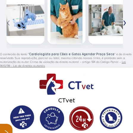
‹
›
O conteúdo do texto "
Cardiologista para Cães e Gatos Agendar Praça Seca
" é de direito
reservado. Sua reprodução, parcial ou total, mesmo citando nossos links, é proibida sem a
autorização do autor. Crime de violação de direito autoral – artigo 184 do Código Penal –
Lei
9610/98 - Lei de direitos autorais
.
CTvet