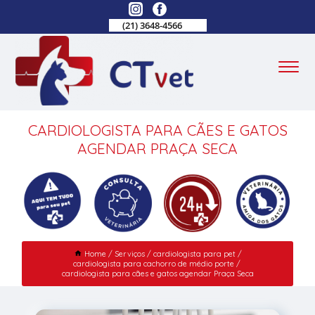
(21) 3648-4566
CARDIOLOGISTA PARA CÃES E GATOS
AGENDAR PRAÇA SECA
Home
Serviços
cardiologista para pet
cardiologista para cachorro de médio porte
cardiologista para cães e gatos agendar Praça Seca