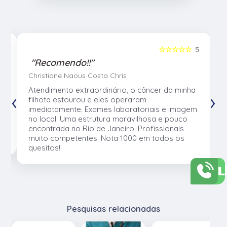
5
☆☆☆☆☆
5
"Recomendo!!"
Christiane Naous Costa Chris
u
Atendimento extraordinário, o câncer da minha
‹
›
e
filhota estourou e eles operaram
e
imediatamente. Exames laboratoriais e imagem
no local. Uma estrutura maravilhosa e pouco
os
encontrada no Rio de Janeiro. Profissionais
muito competentes. Nota 1000 em todos os
quesitos!
L
Pesquisas relacionadas